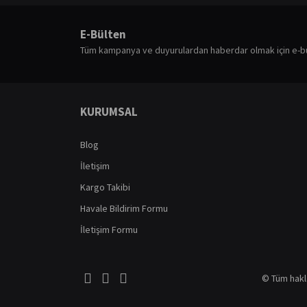
Bu ürünün fiyat bilgisi, resim, ürün açıklamalarında ve diğ
Görüş ve önerileriniz için teşekkür ederiz.
E-Bülten
Ürün resmi kalitesiz, bozuk veya görüntülenemiyor.
Tüm kampanya ve duyurulardan haberdar olmak için e-b
Ürün açıklamasında eksik bilgiler bulunuyor.
Ürün bilgilerinde hatalar bulunuyor.
Ürün fiyatı diğer sitelerden daha pahalı.
KURUMSAL
Bu ürüne benzer farklı alternatifler olmalı.
Blog
İletişim
Kargo Takibi
Havale Bildirim Formu
İletişim Formu
© Tüm haklar