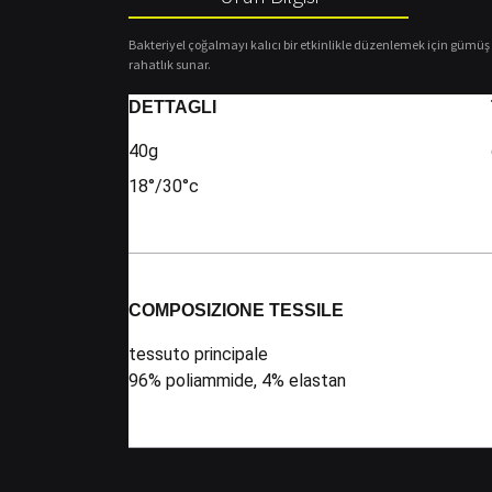
Bakteriyel çoğalmayı kalıcı bir etkinlikle düzenlemek için gümüş iy
rahatlık sunar.
DETTAGLI
40g
18°/30°c
COMPOSIZIONE TESSILE
tessuto principale
96% poliammide, 4% elastan