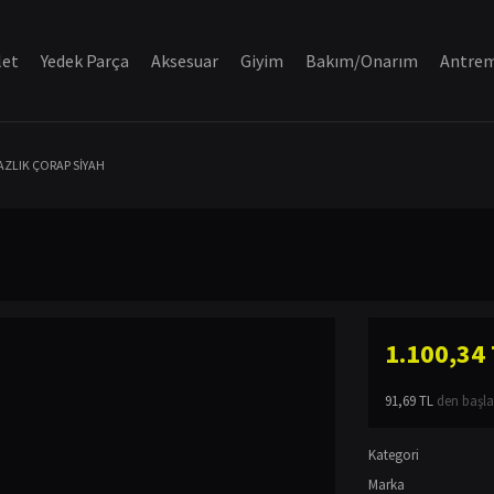
let
Yedek Parça
Aksesuar
Giyim
Bakım/Onarım
Antre
AZLIK ÇORAP SİYAH
1.100,34
91,69 TL
den başlay
Kategori
Marka