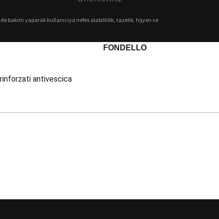
de bakım yaparak kullanıcıya nefes alabilirlik, tazelik, hijyen ve
FONDELLO
 rinforzati antivescica