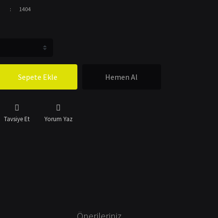
1404
Sepete Ekle
Hemen Al
Tavsiye Et
Yorum Yaz
Önerileriniz