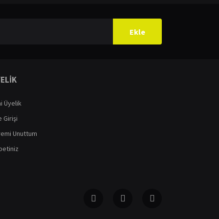
ilirsiniz.
Ekle
ELİK
i Üyelik
 Girişi
remi Unuttum
etiniz