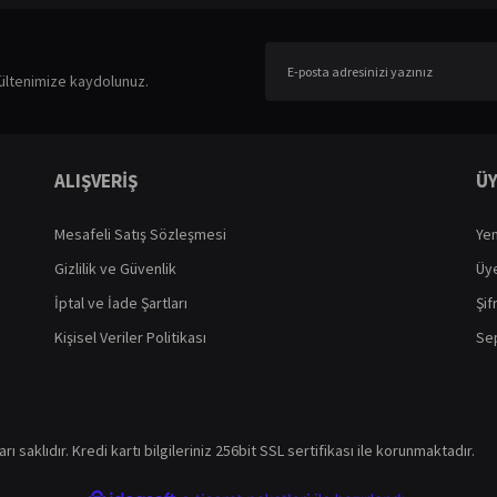
er konularda yetersiz gördüğünüz noktaları öneri formunu kullanarak tarafımıza ileteb
Bu ürüne ilk yorumu siz yapın!
ültenimize kaydolunuz.
Yorum Yaz
ALIŞVERİŞ
ÜY
Mesafeli Satış Sözleşmesi
Yen
Gizlilik ve Güvenlik
Üye
İptal ve İade Şartları
Şif
Kişisel Veriler Politikası
Sep
Gönder
ı saklıdır. Kredi kartı bilgileriniz 256bit SSL sertifikası ile korunmaktadır.