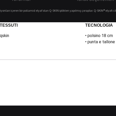
onları içeren bir poliamid elyaf olan Q-SKIN iplikten yapılmış çoraplar. Q-SKIN® elyafı cil
TESSUTI
TECNOLOGIA
qskin
• polsino 18 cm
• punta e tallone