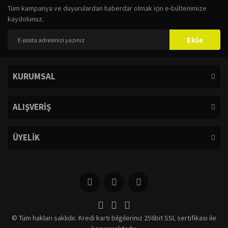
Tüm kampanya ve duyurulardan haberdar olmak için e-bültenimize
Görüş ve önerileriniz için teşekkür ederiz.
kaydolunuz.
Yorum Yaz
Ürün resmi kalitesiz, bozuk veya görüntülenemiyor.
Ekle
Ürün açıklamasında eksik bilgiler bulunuyor.
Ürün bilgilerinde hatalar bulunuyor.
KURUMSAL
Ürün fiyatı diğer sitelerden daha pahalı.
Bu ürüne benzer farklı alternatifler olmalı.
ALIŞVERİŞ
ÜYELİK
Gönder
© Tüm hakları saklıdır. Kredi kartı bilgileriniz 256bit SSL sertifikası ile