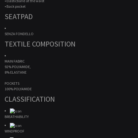
• Elasticband at the waist
• Back pocket
SEATPAD
SENZA FONDELLO
TEXTILE COMPOSITION
MAIN FABRIC
92% POLYAMIDE,
8% ELASTANE
POCKETS
100% POLYAMIDE
CLASSIFICATION
BREATHABILITY
WINDPROOF