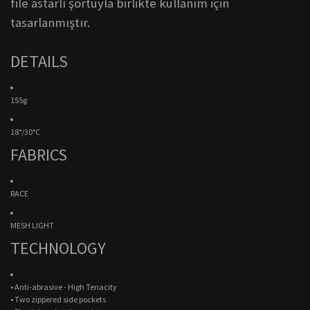
file astarlı şortuyla birlikte kullanım için
tasarlanmıştır.
DETAILS
155g
18°/30°C
FABRICS
RACE
MESH LIGHT
TECHNOLOGY
• Anti-abrasive - High Tenacity
• Two zippered side pockets