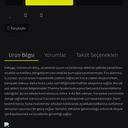
Karşılaştır
Ürün Bilgisi
Yorumlar
Taksit Seçenekleri
Voltage, minimum dikiş, anatomik uyum ve terlemeyi etkili bir şekilde yönetirken
sıcaklık ve konforu dengeleyen yeni nesil bir kumaşla tasarlanmıştır. Fırçalanmış
iç yüzeyi, vücut ısısını hapsederek yalıtım sağlayan hava cepleri oluştururken,
kompakt dokusu daha fazla çaba sarf ettiğinizde hafif bir sıkıştırma sağlar. Ancak
asıl atılım, kasık bölgesindeki Thermo Snake kumaşının benzersiz kalenderleme
tekniğidir; bu da selede kontrolünüzü artırır. X-Air Bib askıları, her pedal çevirmede
denge sağlarken üst vücut hacmini en aza indirgemek için tasarlanmıştır. Ham
kesimli kenar, fazla malzemeyi ortadan kaldırarak ayakkabı kılıflarına sürtünme
olmadan sorunsuz bir geçiş sağlar. Yansıtıcı detaylar görünürlüğü artırarak düşük
ışık koşullarında ve tünellerde güvenliği sağlar.