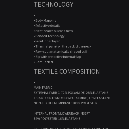
TECHNOLOGY
• Body Mapping
• Reflective details
• Heat-sealed silicone hem
• Bonded Technology
• Front inner layer
• Thermal panel on the back of the neck
• Raw-cut, anatomically shaped cuff
• Zip with protective internal flap
• Cam-lock zi
TEXTILE COMPOSITION
MAIN FABRIC
EXTERNAL FABRIC: 72% POLYAMIDE, 28% ELASTANE
TESSUTO INTERNO: 83% POLYAMIDE, 17% ELASTANE
NON-TEXTILE MEMBRANE: 100% POLYESTER
INTERNAL FRONT/LOWER BACK INSERT
84% POLYESTER, 16% ELASTANE
SIDE/UNDERSLEEVE/INNER COLLAR/COLLAR INSERT