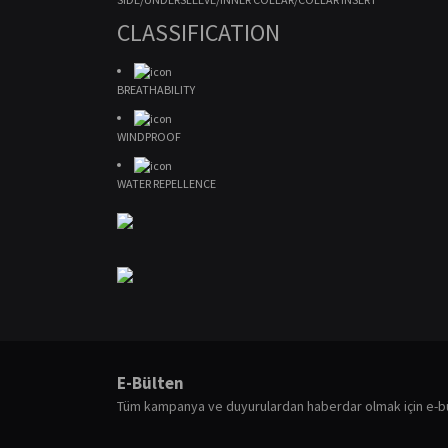
CLASSIFICATION
BREATHABILITY
WINDPROOF
WATER REPELLENCE
Bu ürünün fiyat bilgisi, resim, ürün açıklamalarında ve diğ
Görüş ve önerileriniz için teşekkür ederiz.
E-Bülten
Ürün resmi kalitesiz, bozuk veya görüntülenemiyor.
Tüm kampanya ve duyurulardan haberdar olmak için e-b
Ürün açıklamasında eksik bilgiler bulunuyor.