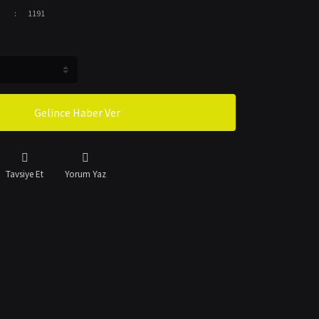
1191
Gelince Haber Ver
Tavsiye Et
Yorum Yaz