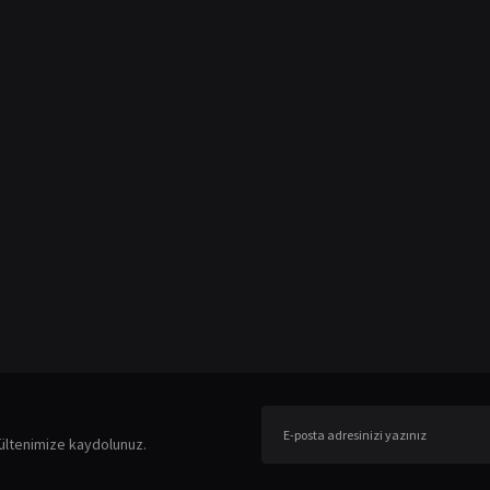
er konularda yetersiz gördüğünüz noktaları öneri formunu kullanarak tarafımıza ileteb
Bu ürüne ilk yorumu siz yapın!
ültenimize kaydolunuz.
Yorum Yaz