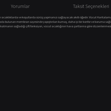
Yorumlar
Taksit Seçenekleri
rı sıcaklıklarda ve koşullarda sürüş yapmanızı sağlayacak akıllı öğedir.
Vücut Haritalama
ada bulunan membran sayesinde yapıştırılan kumaş, daha iyi bir konfor ve koruma sağla
 katmanın sağladığı çift fonksiyon, vücut sıcaklığının hava şartlarına göre düzenlenmesi