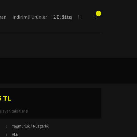
man
İndirimli Ürünler
2.El Satış
6 TL
layan taksitlerle!
Yağmurluk / Rüzgarlık
ALE