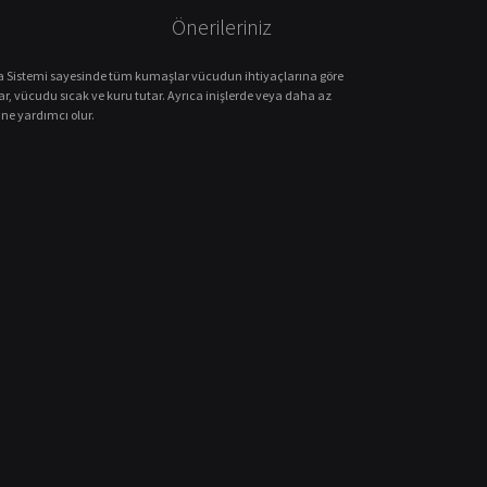
Önerileriniz
 Sistemi sayesinde tüm kumaşlar vücudun ihtiyaçlarına göre
r, vücudu sıcak ve kuru tutar.
Ayrıca inişlerde veya daha az
ne yardımcı olur.