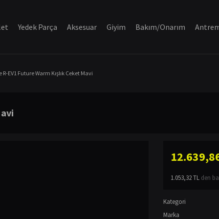
let
Yedek Parça
Aksesuar
Giyim
Bakım/Onarım
Antre
e R-EV1 Future Warm Kışlık Ceket Mavi
Mavi
12.639,8
1.053,32 TL
den baş
Kategori
Marka