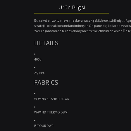
Ürün Bilgisi
Bu ceket en zorlu mevsime dayanacak şekilde geliştirilmiştir.
Aşı
stratejik olarak konumlandırılmıştır.
Ön panelde, kollarda ve ark
zorlu aşamalarda bu hoş olmayan titreme etkisini de önler.
Ön iç
DETAILS
400g
2°/14°C
FABRICS
W-WIND 3L SHIELD DWR
W-WIND THERMO DWR
B-TOUR DWR