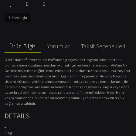
Karşılaştır
Ürün Bilgisi
Yorumlar
Taksit Seçenekleri
Özel Polartec® Power Shield Pro® kumaşı sayesinde Uragano ceket, her türlü
olumsuz hava koşuluna meydan okumak için mükemmel olacaktır.
Alè'nin Ar-
Ge'sinin mükemmelliğini temsil eden, her türlü olumsuz hava koşuluna meydan
okumak üzere tasarlanmış bir ürün.
Çeşitlendirilmiş panelleri ile Body Mapping
sistemi, vücudun aktif korunması konseptini ortaya çıkarır ve termal koruma ile
nem buharlaşması arasında mükemmel bir denge sağlayarak, inişler veya daha
az zorlu yol bölümleri sırasında bu rahatsız edici "titreme" etkisini önler.
Ham
kesim manşetler, eldivenlere mükemmel şekilde uyan aerodinamik bir teknik
bağlamaya sahiptir.
DETAILS
360g