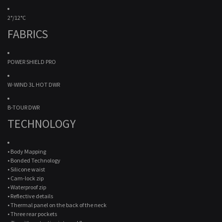
2°/12°C
FABRICS
POWER SHIELD PRO
W-WIND 3L HOT DWR
B-TOUR DWR
TECHNOLOGY
• Body Mapping
• Bonded Technology
• Silicone waist
• Cam-lock zip
• Waterproof zip
• Reflective details
• Thermal panel on the back of the neck
• Three rear pockets