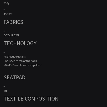
250g
4°/10°C
FABRICS
B-TOUR DWR
TECHNOLOGY
• Reflective details
• Brushed mesh at the back
• DWR - Durable water-repellent
SEATPAD
4H
TEXTILE COMPOSITION