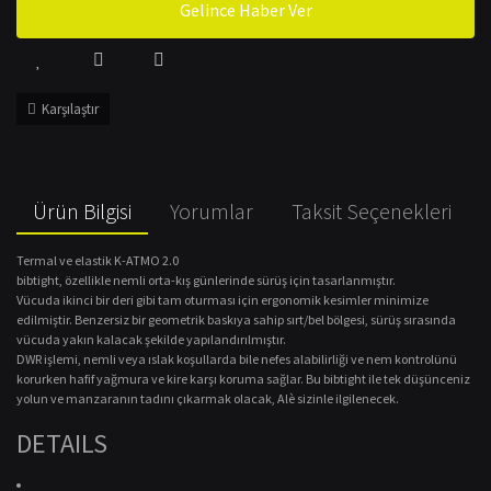
Gelince Haber Ver
Karşılaştır
Ürün Bilgisi
Yorumlar
Taksit Seçenekleri
Termal ve elastik K-ATMO 2.0
bibtight, özellikle nemli orta-kış günlerinde sürüş için tasarlanmıştır.
Vücuda ikinci bir deri gibi tam oturması için ergonomik kesimler minimize
edilmiştir.
Benzersiz bir geometrik baskıya sahip sırt/bel bölgesi, sürüş sırasında
vücuda yakın kalacak şekilde yapılandırılmıştır.
DWR işlemi, nemli veya ıslak koşullarda bile nefes alabilirliği ve nem kontrolünü
korurken hafif yağmura ve kire karşı koruma sağlar.
Bu bibtight ile tek düşünceniz
yolun ve manzaranın tadını çıkarmak olacak, Alè sizinle ilgilenecek.
DETAILS