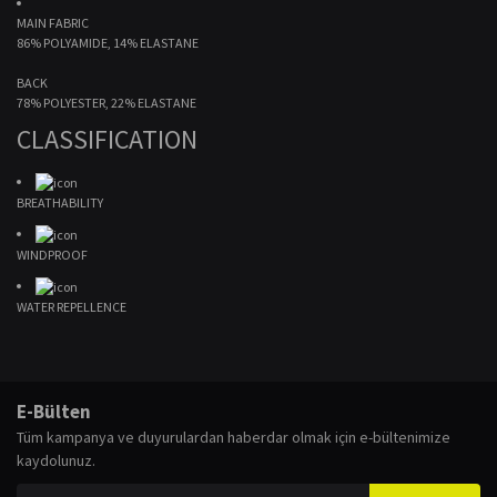
MAIN FABRIC
86% POLYAMIDE, 14% ELASTANE
BACK
78% POLYESTER, 22% ELASTANE
CLASSIFICATION
BREATHABILITY
WINDPROOF
WATER REPELLENCE
Bu ürünün fiyat bilgisi, resim, ürün açıklamalarında ve diğer konularda
yetersiz gördüğünüz noktaları öneri formunu kullanarak tarafımıza
Bu ürüne ilk yorumu siz yapın!
E-Bülten
iletebilirsiniz.
Tüm kampanya ve duyurulardan haberdar olmak için e-bültenimize
Görüş ve önerileriniz için teşekkür ederiz.
kaydolunuz.
Yorum Yaz
Ürün resmi kalitesiz, bozuk veya görüntülenemiyor.