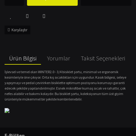
Karşılaştır
Ürün Bilgisi
Yorumlar
Taksit Seçenekleri
İşlevsel ve temel olan WINTER2.0 - 3/4 bisiklet şortu, minimal ve ergonomik
kesimleriyle öne çıkıyor. Orta kış sıcaklıkları için uygundur. Kasık bölgesi, seleye
yapışmayı ve pedal çevirirken bisiklette optimum pozisyonu korumayı garanti
edecek şekilde yapılandırılmıştır. Esnek mikrofiber kumaş sıcak ve rahattır, çok
nefes alabilir ve bakımı kolaydır. Bu bisiklet şortu, koleksiyonun tüm üst giyim
ürünleriyle mükemmel bir şekilde kombinlenebilir.
Bu ürünün fiyat bilgisi, resim, ürün açıklamalarında ve diğer konularda
yetersiz gördüğünüz noktaları öneri formunu kullanarak tarafımıza
Bu ürüne ilk yorumu siz yapın!
E-Bülten