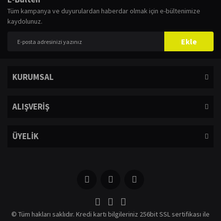
iletebilirsiniz.
Tüm kampanya ve duyurulardan haberdar olmak için e-bültenimize
Görüş ve önerileriniz için teşekkür ederiz.
kaydolunuz.
Yorum Yaz
Ürün resmi kalitesiz, bozuk veya görüntülenemiyor.
Ekle
Ürün açıklamasında eksik bilgiler bulunuyor.
Ürün bilgilerinde hatalar bulunuyor.
KURUMSAL
Ürün fiyatı diğer sitelerden daha pahalı.
Bu ürüne benzer farklı alternatifler olmalı.
ALIŞVERİŞ
ÜYELİK
Gönder
© Tüm hakları saklıdır. Kredi kartı bilgileriniz 256bit SSL sertifikası ile