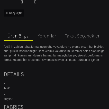
Karşılaştır
Ürün Bilgisi
Yorumlar
Taksit Seçenekleri
Alè® imzalı bu rahat forma, uzunluğu veya eforu ne olursa olsun her bisiklet
sürüşü için tasarlanmıştır. Ham kesimli kolları ve mükemmel nefes alabilirliğe
sahip hafif kumaşların özenle harmanlanmasıyla bu şık, yüksek performanslı
forma, kalabalığın arasından sıyrılmak isteyen stil odaklı sürücüler içindir.
DETAILS
120g
20°/35°C
FABRICS