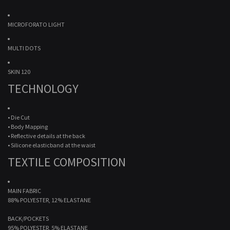
MICROFORATO LIGHT
MULTI DOTS
SKIN 120
TECHNOLOGY
• Die Cut
• Body Mapping
• Reflective details at the back
• Silicone elasticband at the waist
TEXTILE COMPOSITION
MAIN FABRIC
88% POLYESTER, 12% ELASTANE
BACK/POCKETS
95% POLYESTER, 5% ELASTANE