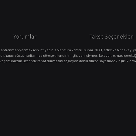
Yorumlar
Taksit Seçenekleri
 antrenman yapmak için ihtiyacınız olan tüm konforu sunar. NEXT, sofistike bir havayı yan
dir. Yapısı vücut haritamıza göre şekillendirilmiştir, yani giymesi kolaydır, olması gerektiği
şortunuzun üzerinde rahat durmasını sağlayan dahili silikon sayesinde kırışıklıklar ve f