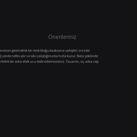
Önerileriniz
sıtan geometrik bir renk bloğu baskısına sahiptir; ince bir
 yerde nefes alır ve sıkı çalıştığınızda hızla kurur. Boru şeklinde
ırfırlı bir arka etek ucu elde edemezsiniz. Tasarım, üç arka cep