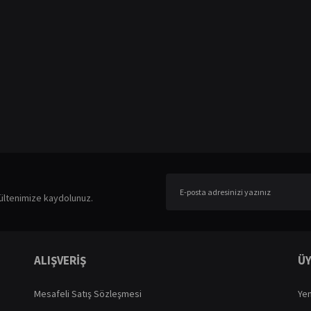
er konularda yetersiz gördüğünüz noktaları öneri formunu kullanarak tarafımıza ileteb
Bu ürüne ilk yorumu siz yapın!
ültenimize kaydolunuz.
Yorum Yaz
ALIŞVERİŞ
ÜY
Mesafeli Satış Sözleşmesi
Yen