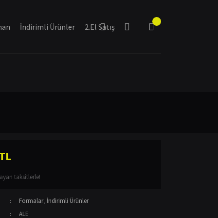
man
İndirimli Ürünler
2.El Satış
 TL
yan taksitlerle!
Formalar
İndirimli Ürünler
,
ALE