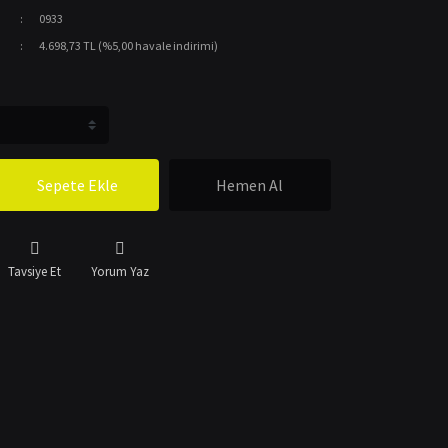
0933
4.698,73 TL (%5,00 havale indirimi)
Sepete Ekle
Hemen Al
Tavsiye Et
Yorum Yaz