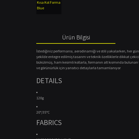
Ürün Bilgisi
İstediğiniz performansı, aerodinamiği ve stili yakalarken, her gün
şekilde entegre edilmiş tasarım ve teknik özelliklerle dikkat çekici
bükülmüş, ham kesimli kollarla, formanın alt kısmında bulunan ve 
ve görünürlük için yansıtıcı detaylarla tamamlanıyor
DETAILS
120g
20°/35°C
FABRICS