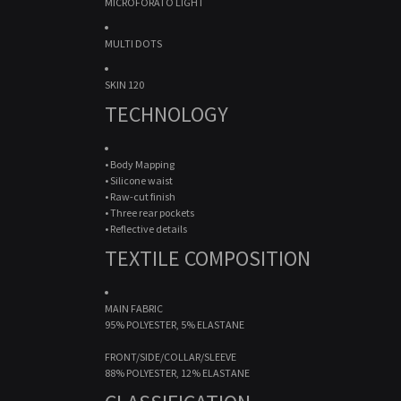
MICROFORATO LIGHT
MULTI DOTS
SKIN 120
TECHNOLOGY
• Body Mapping
• Silicone waist
• Raw-cut finish
• Three rear pockets
• Reflective details
TEXTILE COMPOSITION
MAIN FABRIC
95% POLYESTER, 5% ELASTANE
FRONT/SIDE/COLLAR/SLEEVE
88% POLYESTER, 12% ELASTANE