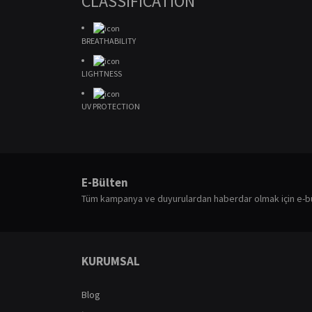
CLASSIFICATION
BREATHABILITY
LIGHTNESS
UV PROTECTION
Bu ürünün fiyat bilgisi, resim, ürün açıklamalarında ve diğ
Görüş ve önerileriniz için teşekkür ederiz.
E-Bülten
Ürün resmi kalitesiz, bozuk veya görüntülenemiyor.
Tüm kampanya ve duyurulardan haberdar olmak için e-b
Ürün açıklamasında eksik bilgiler bulunuyor.
Ürün bilgilerinde hatalar bulunuyor.
Ürün fiyatı diğer sitelerden daha pahalı.
KURUMSAL
Bu ürüne benzer farklı alternatifler olmalı.
Blog