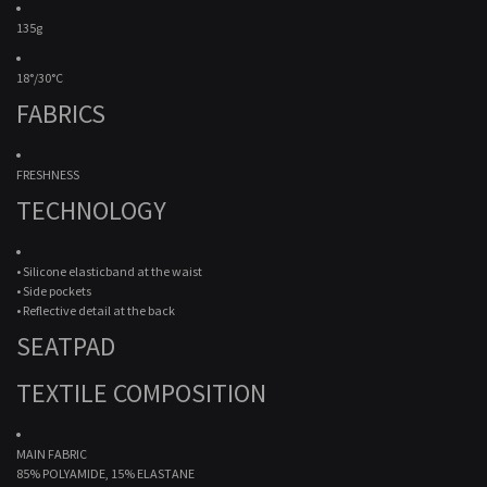
135g
18°/30°C
FABRICS
FRESHNESS
TECHNOLOGY
• Silicone elasticband at the waist
• Side pockets
• Reflective detail at the back
SEATPAD
TEXTILE COMPOSITION
MAIN FABRIC
85% POLYAMIDE, 15% ELASTANE