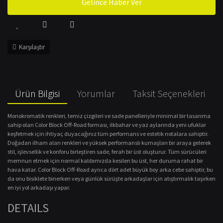
Gelince Haber Ver
Karşılaştır
Ürün Bilgisi
Yorumlar
Taksit Seçenekleri
Monokromatik renkleri, temiz çizgileri ve sade panelleriyle minimal bir tasarıma
sahip olan Color Block Off-Road forması, ilkbahar ve yaz aylarında yeni ufuklar
keşfetmek için ihtiyaç duyacağınız tüm performans ve estetik notalara sahiptir.
Doğadan ilham alan renkleri ve yüksek performanslı kumaşları bir araya gelerek
stil, işlevsellik ve konforu birleştiren sade, ferah bir üst oluşturur. Tüm sürücüleri
memnun etmek için normal kalıbımızda kesilen bu üst, her duruma rahat bir
hava katar. Color Block Off-Road ayrıca dört adet büyük boy arka cebe sahiptir, bu
da onu bisiklete binerken veya günlük sürüşte arkadaşlar için atıştırmalık taşırken
en iyi yol arkadaşı yapar.
DETAILS