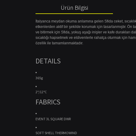
Ürün Bilgisi
İtalyanca meydan okuma anlamına gelen Sfida ceket, sıcaklık, n
etkenlerden aktif bir şekilde korumak için tasarlanmıştır. Ön
ve bitirmek için Sfida, yokuş aşağı inişler ve kafe durakları dah
sıcaklığı hapsetmek ve eldivenlerle rahatça oturmak için ham ke
özellik ile tamamlanmaktadır.
DETAILS
365g
2°/12°C
FABRICS
EVENT 3L SQUARE DWR
SOFT SHELL THERMOWIND