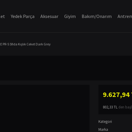
let
Yedek Parça
Aksesuar
Giyim
Bakım/Onarım
Antre
E PR-S Sfida Kışlık Ceket Dark Grey
9.627,94
802,33 TL
den başla
Kategori
Marka