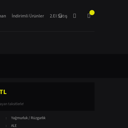
man
İndirimli Ürünler
2.El Satış
 TL
yan taksitlerle!
Yağmurluk / Rüzgarlık
ALE