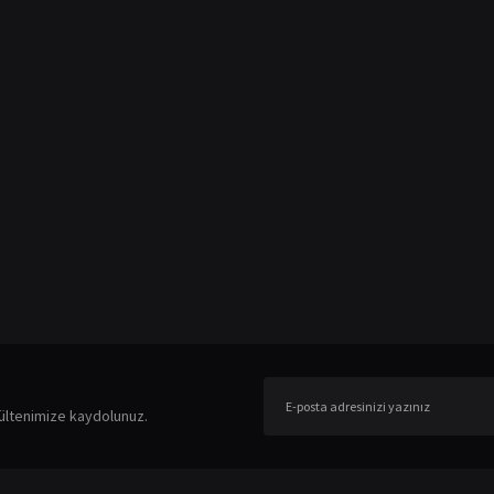
er konularda yetersiz gördüğünüz noktaları öneri formunu kullanarak tarafımıza ileteb
Bu ürüne ilk yorumu siz yapın!
ültenimize kaydolunuz.
Yorum Yaz