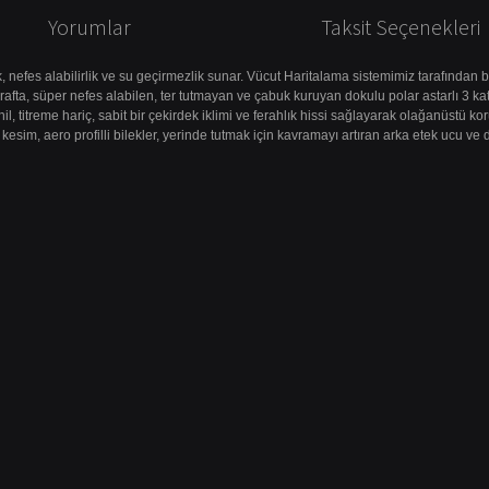
Yorumlar
Taksit Seçenekleri
efes alabilirlik ve su geçirmezlik sunar. Vücut Haritalama sistemimiz tarafından bilg
 tarafta, süper nefes alabilen, ter tutmayan ve çabuk kuruyan dokulu polar astarlı 3
il, titreme hariç, sabit bir çekirdek iklimi ve ferahlık hissi sağlayarak olağanüstü korum
sim, aero profilli bilekler, yerinde tutmak için kavramayı artıran arka etek ucu ve da