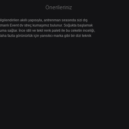
Önerileriniz
ilendirilen akıllı yapısıyla, antrenman sırasında sizi dış
 katmanlı Event dv streç kumaşımız bulunur. Soğukta başlamak
a sağlar. İnce stili ve tekil renk paleti ile bu ceketin inceliği,
ha fazla görünürlük için yansıtıcı marka gibi bir dizi teknik