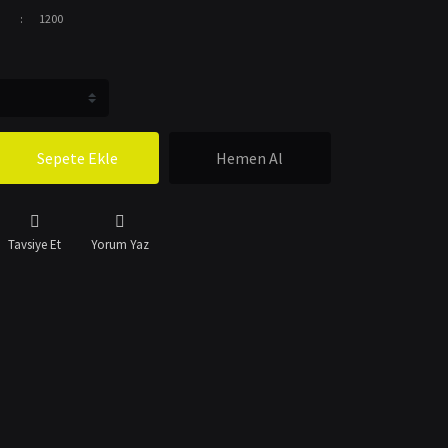
1200
Sepete Ekle
Hemen Al
Tavsiye Et
Yorum Yaz