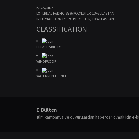
BACK/SIDE
EXTERNAL FABRIC: 87% POLYESTER, 13% ELASTAN
INTERNAL FABRIC: 90% POLYESTER, 10% ELASTAN
CLASSIFICATION
BREATHABILITY
WINDPROOF
WATER REPELLENCE
Bu ürünün fiyat bilgisi, resim, ürün açıklamalarında ve diğ
Görüş ve önerileriniz için teşekkür ederiz.
E-Bülten
Ürün resmi kalitesiz, bozuk veya görüntülenemiyor.
Tüm kampanya ve duyurulardan haberdar olmak için e-b
Ürün açıklamasında eksik bilgiler bulunuyor.
Ürün bilgilerinde hatalar bulunuyor.