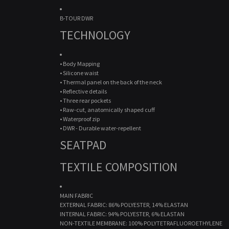
B-TOUR DWR
TECHNOLOGY
• Body Mapping
• Silicone waist
• Thermal panel on the back of the neck
• Reflective details
• Three rear pockets
• Raw-cut, anatomically shaped cuff
• Waterproof zip
• DWR - Durable water-repellent
SEATPAD
TEXTILE COMPOSITION
MAIN FABRIC
EXTERNAL FABRIC: 86% POLYESTER, 14% ELASTAN
INTERNAL FABRIC: 94% POLYESTER, 6% ELASTAN
NON-TEXTILE MEMBRANE: 100% POLYTETRAFLUOROETHYLENE