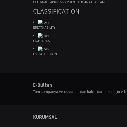
EXTERNAL FABRIC: 56% POLYESTER, 44% ELASTANE
CLASSIFICATION
BREATHABILITY
LIGHTNESS
UV PROTECTION
Bu ürünün fiyat bilgisi, resim, ürün açıklamalarında ve diğ
Görüş ve önerileriniz için teşekkür ederiz.
E-Bülten
Ürün resmi kalitesiz, bozuk veya görüntülenemiyor.
Tüm kampanya ve duyurulardan haberdar olmak için e-b
Ürün açıklamasında eksik bilgiler bulunuyor.
Ürün bilgilerinde hatalar bulunuyor.
Ürün fiyatı diğer sitelerden daha pahalı.
KURUMSAL
Bu ürüne benzer farklı alternatifler olmalı.