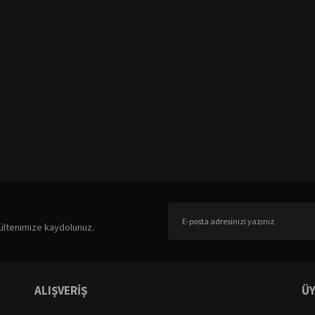
er konularda yetersiz gördüğünüz noktaları öneri formunu kullanarak tarafımıza ileteb
Bu ürüne ilk yorumu siz yapın!
ültenimize kaydolunuz.
Yorum Yaz
ALIŞVERİŞ
ÜY