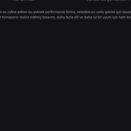
en ve rafine edilen bu yüksek performanslı forma, seledeki en zorlu günler için tasarl
ormasının revize edilmiş tasarımı, daha fazla stil ve daha iyi bir uyum için ham kes