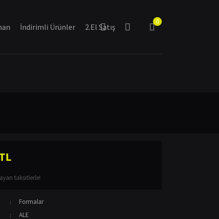
0
man
İndirimli Ürünler
2.El Satış
 TL
yan taksitlerle!
Formalar
ALE