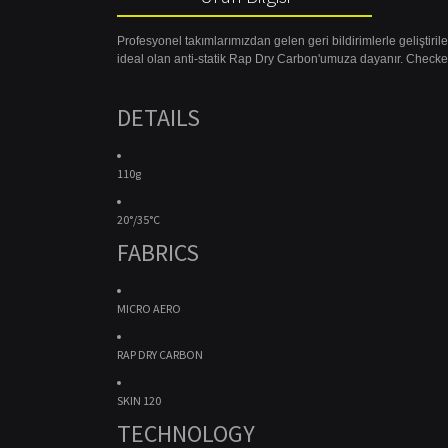
Profesyonel takımlarımızdan gelen geri bildirimlerle geliştiril
ideal olan anti-statik Rap Dry Carbon'umuza dayanır. Checker f
DETAILS
110g
20°/35°C
FABRICS
MICRO AERO
RAP DRY CARBON
SKIN 120
TECHNOLOGY