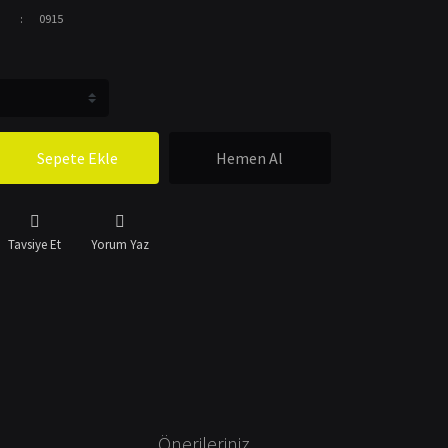
0915
Sepete Ekle
Hemen Al
Tavsiye Et
Yorum Yaz
Önerileriniz