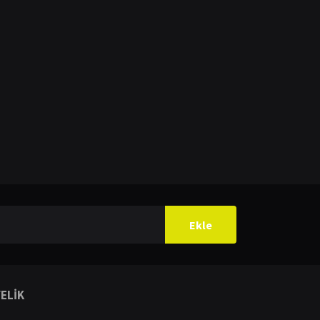
ilirsiniz.
Ekle
ELİK