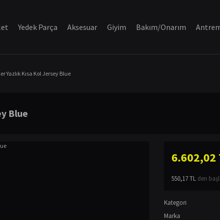
let
Yedek Parça
Aksesuar
Giyim
Bakım/Onarım
Antre
er Yazlık Kısa Kol Jersey Blue
ey Blue
6.602,02
550,17 TL
den başla
Kategori
Marka