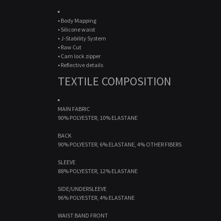
• Body Mapping
• Silicone waist
• J-Stability System
• Raw Cut
• Cam lock zipper
• Reflective details
TEXTILE COMPOSITION
MAIN FABRIC
90% POLYESTER, 10% ELASTANE
BACK
90% POLYESTER, 6% ELASTANE, 4% OTHER FIBERS
SLEEVE
88% POLYESTER, 12% ELASTANE
SIDE/UNDERSLEEVE
96% POLYESTER, 4% ELASTANE
WAIST BAND FRONT