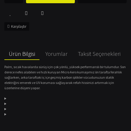
Karşılaştır
Ürün Bilgisi
Yorumlar
Taksit Seçenekleri
Palm, sıcak havalarda sürüş için çok yönlü, yüksek performanslı bir tulumdur. Son
derece nefes alabilen ve hızlı kuruyan Micro Aero kumaşımız ön tarafta ferahlık
sağlarken, arka taraftaki iç içe geçmiş karbon iplikler vücudunuzun statik
elektriğini emerek ve UV koruması sağlayarak refah hissinizi artırmak için
üzerlerine düşeni yapar.
Bu ürünün fiyat bilgisi, resim, ürün açıklamalarında ve diğer konularda