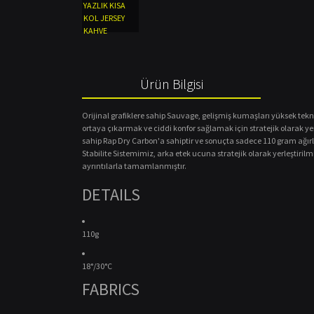
Ürün Bilgisi
Orijinal grafiklere sahip Sauvage, gelişmiş kumaşları yüksek teknol
ortaya çıkarmak ve ciddi konfor sağlamak için stratejik olarak yerl
sahip Rap Dry Carbon'a sahiptir ve sonuçta sadece 110 gram ağırlı
Stabilite Sistemimiz, arka etek ucuna stratejik olarak yerleştirilmi
ayrıntılarla tamamlanmıştır.
DETAILS
110g
18°/30°C
FABRICS