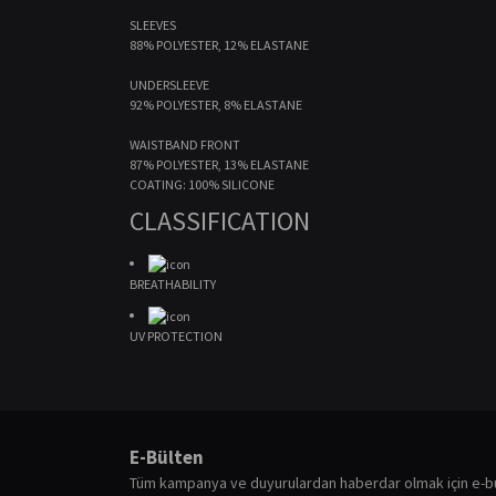
SLEEVES
88% POLYESTER, 12% ELASTANE
UNDERSLEEVE
92% POLYESTER, 8% ELASTANE
WAISTBAND FRONT
87% POLYESTER, 13% ELASTANE
COATING: 100% SILICONE
CLASSIFICATION
BREATHABILITY
UV PROTECTION
Bu ürünün fiyat bilgisi, resim, ürün açıklamalarında ve diğ
Görüş ve önerileriniz için teşekkür ederiz.
E-Bülten
Ürün resmi kalitesiz, bozuk veya görüntülenemiyor.
Tüm kampanya ve duyurulardan haberdar olmak için e-b