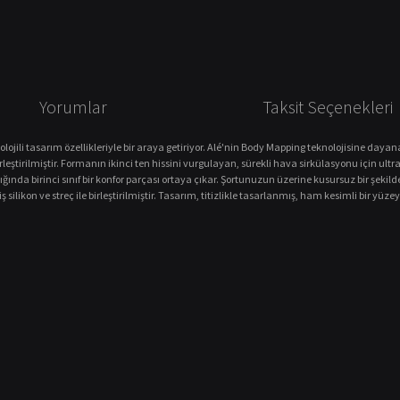
Yorumlar
Taksit Seçenekleri
ojili tasarım özellikleriyle bir araya getiriyor. Alé'nin Body Mapping teknolojisine dayana
eştirilmiştir. Formanın ikinci ten hissini vurgulayan, sürekli hava sirkülasyonu için ultra
ğında birinci sınıf bir konfor parçası ortaya çıkar. Şortunuzun üzerine kusursuz bir şekil
ş silikon ve streç ile birleştirilmiştir. Tasarım, titizlikle tasarlanmış, ham kesimli bir y