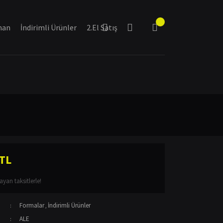
man
İndirimli Ürünler
2.El Satış
 TL
yan taksitlerle!
Formalar
İndirimli Ürünler
,
ALE