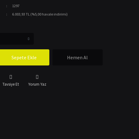
1297
6.003,93 TL (%5,00 havale indirimi)
Sepete Ekle
Hemen Al
Tavsiye Et
Yorum Yaz