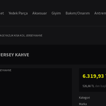
let
Yedek Parça
Aksesuar
Giyim
Bakım/Onarım
Antre
AGE YAZLIK KISA KOL JERSEY KAHVE
 JERSEY KAHVE
6.319,93
526,66 TL
den başla
Kategori
Marka