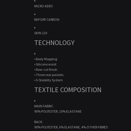
MICRO AERO
RAP DRY CARBON
SKIN 120
TECHNOLOGY
• Body Mapping
• Silicone waist
• Raw-cut finish
• Three rear pockets
• S-Stability System
TEXTILE COMPOSITION
MAIN FABRIC
90% POLYESTER, 10% ELASTANE
BACK
90% POLYESTER, 6% ELASTANE, 4% OTHER FIBRES