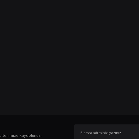
er konularda yetersiz gördüğünüz noktaları öneri formunu kullanarak tarafımıza ileteb
Bu ürüne ilk yorumu siz yapın!
ültenimize kaydolunuz.