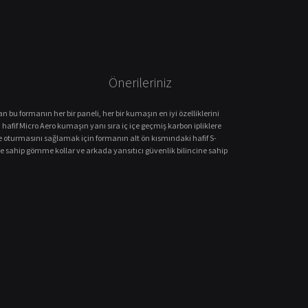
Önerileriniz
n bu formanın her bir paneli, her bir kumaşın en iyi özelliklerini
 hafif Micro Aero kumaşın yanı sıra iç içe geçmiş karbon ipliklere
de oturmasını sağlamak için formanın alt ön kısmındaki hafif S-
üzeye sahip gömme kollar ve arkada yansıtıcı güvenlik bilincine sahip