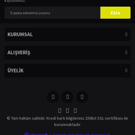
kaydolunuz.
Yorum Yaz
Ürün resmi kalitesiz, bozuk veya görüntülenemiyor.
Ekle
Ürün açıklamasında eksik bilgiler bulunuyor.
Ürün bilgilerinde hatalar bulunuyor.
KURUMSAL
Ürün fiyatı diğer sitelerden daha pahalı.
Bu ürüne benzer farklı alternatifler olmalı.
ALIŞVERİŞ
ÜYELİK
Gönder
© Tüm hakları saklıdır. Kredi kartı bilgileriniz 256bit SSL sertifikası ile
korunmaktadır.