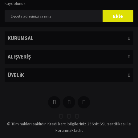
kaydolunuz.
Yorum Yaz
Ürün resmi kalitesiz, bozuk veya görüntülenemiyor.
Ekle
Ürün açıklamasında eksik bilgiler bulunuyor.
Ürün bilgilerinde hatalar bulunuyor.
KURUMSAL
Ürün fiyatı diğer sitelerden daha pahalı.
Bu ürüne benzer farklı alternatifler olmalı.
ALIŞVERİŞ
ÜYELİK
Gönder
© Tüm hakları saklıdır. Kredi kartı bilgileriniz 256bit SSL sertifikası ile
korunmaktadır.