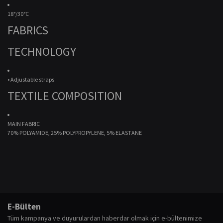
18°/30°C
FABRICS
TECHNOLOGY
• Adjustable straps
TEXTILE COMPOSITION
MAIN FABRIC
70% POLYAMIDE, 25% POLYPROPYLENE, 5% ELASTANE
Bu ürünün fiyat bilgisi, resim, ürün açıklamalarında ve diğer konularda
yetersiz gördüğünüz noktaları öneri formunu kullanarak tarafımıza
Bu ürüne ilk yorumu siz yapın!
E-Bülten
iletebilirsiniz.
Tüm kampanya ve duyurulardan haberdar olmak için e-bültenimize
Görüş ve önerileriniz için teşekkür ederiz.