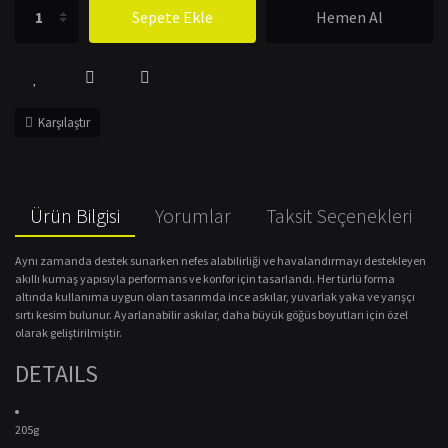
Sepete Ekle
Hemen Al
Karşılaştır
Ürün Bilgisi
Yorumlar
Taksit Seçenekleri
Aynı zamanda destek sunarken nefes alabilirliği ve havalandırmayı destekleyen
akıllı kumaş yapısıyla performans ve konfor için tasarlandı.
Her türlü forma
altında kullanıma uygun olan tasarımda ince askılar, yuvarlak yaka ve yarışçı
sırtı kesim bulunur.
Ayarlanabilir askılar, daha büyük göğüs boyutları için özel
olarak geliştirilmiştir.
DETAILS
205g