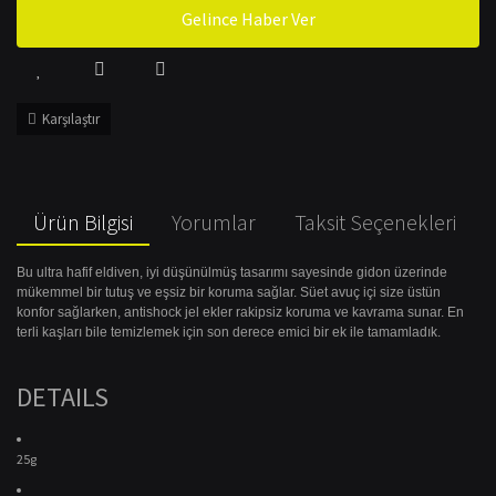
Gelince Haber Ver
Karşılaştır
Ürün Bilgisi
Yorumlar
Taksit Seçenekleri
Bu ultra hafif eldiven, iyi düşünülmüş tasarımı sayesinde gidon üzerinde
mükemmel bir tutuş ve eşsiz bir koruma sağlar. Süet avuç içi size üstün
konfor sağlarken, antishock jel ekler rakipsiz koruma ve kavrama sunar. En
terli kaşları bile temizlemek için son derece emici bir ek ile tamamladık.
DETAILS
25g