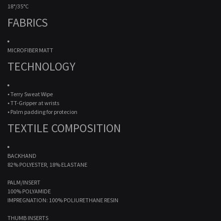
18°/35°C
FABRICS
MICROFIBER MATT
TECHNOLOGY
• Terry Sweat Wipe
• TT-Gripper at wrists
• Palm padding for protecion
TEXTILE COMPOSITION
BACKHAND
82% POLYESTER, 18% ELASTANE
PALM/INSERT
100% POLYAMIDE
IMPREGNATION: 100% POLIURETHANE RESIN
THUMB INSERTS