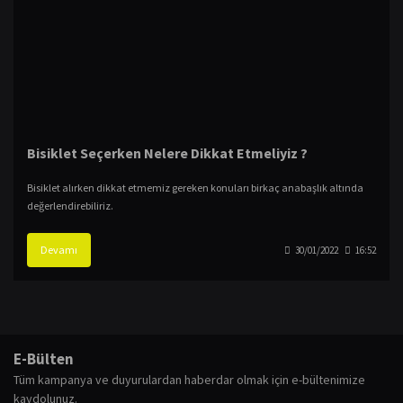
Bisiklet Seçerken Nelere Dikkat Etmeliyiz ?
Bisiklet alırken dikkat etmemiz gereken konuları birkaç anabaşlık altında
değerlendirebiliriz.
Devamı
30/01/2022
16:52
E-Bülten
Tüm kampanya ve duyurulardan haberdar olmak için e-bültenimize
kaydolunuz.